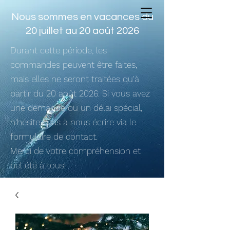
Nous sommes en vacances du
20 juillet au 20 août 2026
Durant cette période, les
commandes peuvent être faites,
mais elles ne seront traitées qu'à
partir du 20 août 2026. Si vous avez
une demande ou un délai spécial,
n'hésitez pas à nous écrire via le
formulaire de contact.
Merci de votre compréhension et
bel été à tous!