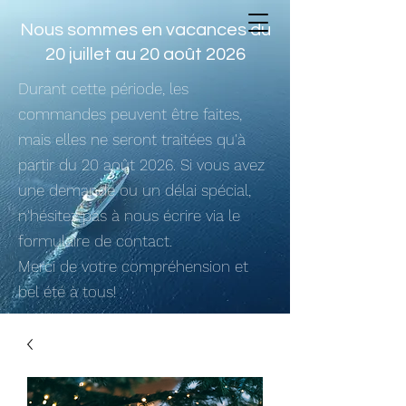
Nous sommes en vacances du
20 juillet au 20 août 2026
Durant cette période, les
commandes peuvent être faites,
mais elles ne seront traitées qu'à
partir du 20 août 2026. Si vous avez
une demande ou un délai spécial,
n'hésitez pas à nous écrire via le
formulaire de contact.
Merci de votre compréhension et
bel été à tous!