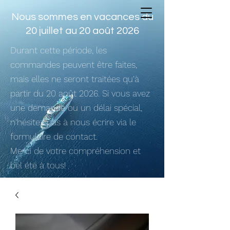
Nous sommes en vacances du
20 juillet au 20 août 2026
Durant cette période, les
commandes peuvent être faites,
mais elles ne seront traitées qu'à
partir du 20 août 2026. Si vous avez
une demande ou un délai spécial,
n'hésitez pas à nous écrire via le
formulaire de contact.
Merci de votre compréhension et
bel été à tous!