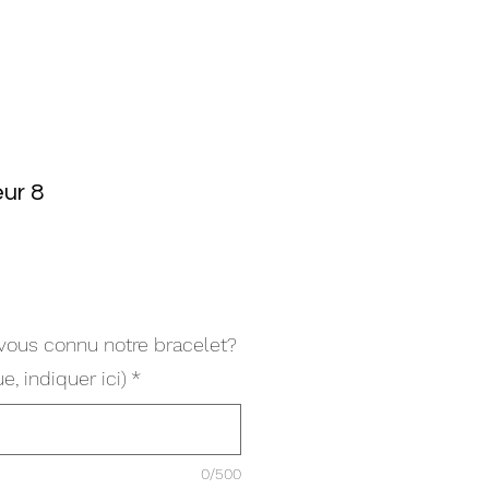
eur 8
ous connu notre bracelet?
e, indiquer ici)
*
0/500