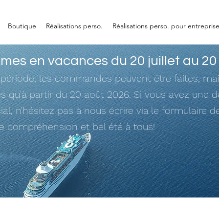
Boutique
Réalisations perso.
Réalisations perso. pour entrepris
es en vacances du 20 juillet au 20
 période, les commandes peuvent être faites, mai
ées qu'à partir du 20 août 2026. Si vous avez une
ial, n'hésitez pas à nous écrire via le formulaire d
re compréhension et bel été à tous!