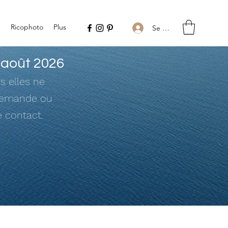
e
Ricophoto
Plus
Se connecter
 août 2026
s elles ne
 demande ou
e contact.