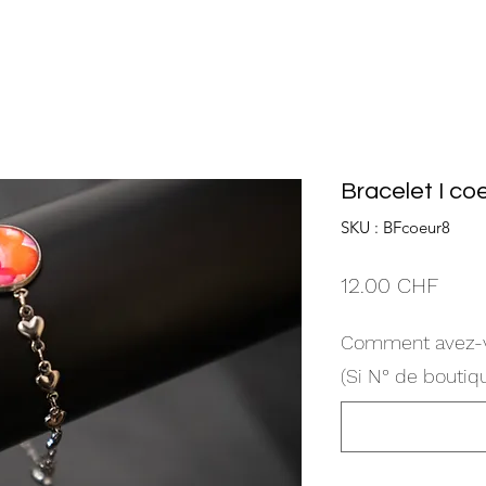
Bracelet I co
SKU : BFcoeur8
Prix
12.00 CHF
Comment avez-v
(Si N° de boutiqu