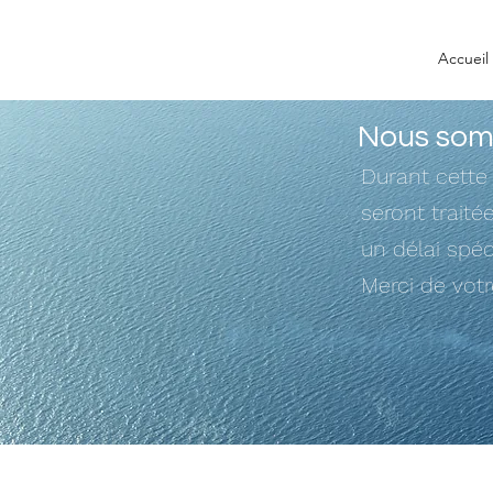
Accueil
Nous somm
Durant cette
seront trait
un délai spéc
Merci de vot