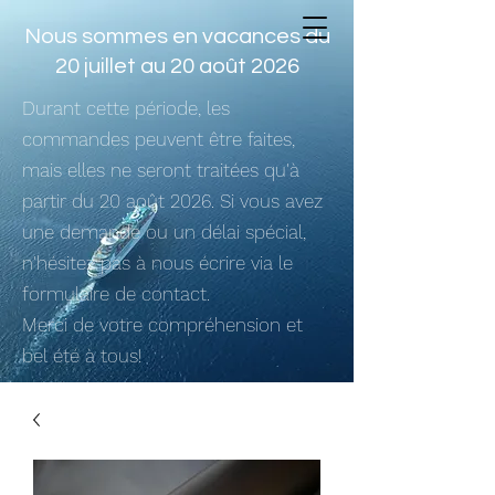
Nous sommes en vacances du
20 juillet au 20 août 2026
Durant cette période, les
commandes peuvent être faites,
mais elles ne seront traitées qu'à
partir du 20 août 2026. Si vous avez
une demande ou un délai spécial,
n'hésitez pas à nous écrire via le
formulaire de contact.
Merci de votre compréhension et
bel été à tous!