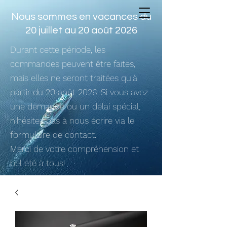
Nous sommes en vacances du
20 juillet au 20 août 2026
Durant cette période, les
commandes peuvent être faites,
mais elles ne seront traitées qu'à
partir du 20 août 2026. Si vous avez
une demande ou un délai spécial,
n'hésitez pas à nous écrire via le
formulaire de contact.
Merci de votre compréhension et
bel été à tous!