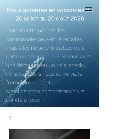
Nous sommes en vacances du
20 juillet au 20 août 2026
Durant cette période, les
commandes peuvent être faites,
mais elles ne seront traitées qu'à
partir du 20 août 2026. Si vous avez
une demande ou un délai spécial,
n'hésitez pas à nous écrire via le
formulaire de contact.
Merci de votre compréhension et
bel été à tous!