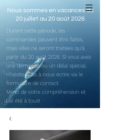
Nous sommes en vacances du
20 juillet au 20 août 2026
Durant cette période, les
commandes peuvent être faites,
mais elles ne seront traitées qu'à
partir du 20 août 2026. Si vous avez
une demande ou un délai spécial,
n'hésitez pas à nous écrire via le
formulaire de contact.
Merci de votre compréhension et
bel été à tous!