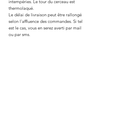
intempéries. Le tour du cerceau est
thermolaqué.
Le délai de livraison peut être rallongé
selon l'affluence des commandes. Si tel
est le cas, vous en serez averti par mail
ou par sms.
DÉTAILS POUR LA
COMMANDE
Merci d'utiliser le formulaire de contact
POLITIQUE D'ÉCHANGE ET DE
pour la commande dans les cas
suivants:
REMBOURSEMENT
- Commande depuis un autre pays que
la Suisse ou la France
Pour toute réclamation, vous avez la
Prix selon pays de destination
CONDITIONS DE LIVRAISON
possibilité de nous envoyer un
message via le formulaire de contact.
ET DÉLAIS
Nous vous répondrons dans les
meilleurs délais afin de trouver une