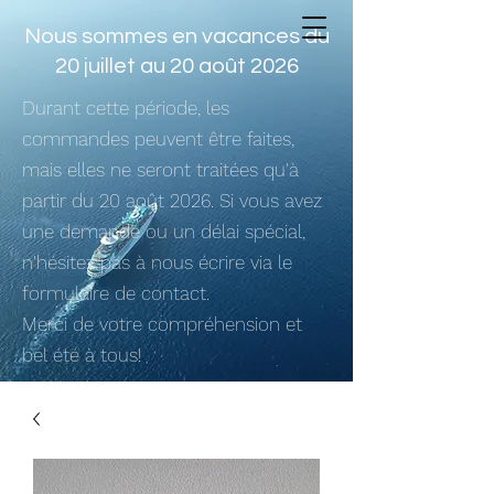
Nous sommes en vacances du
20 juillet au 20 août 2026
Durant cette période, les
commandes peuvent être faites,
mais elles ne seront traitées qu'à
partir du 20 août 2026. Si vous avez
une demande ou un délai spécial,
n'hésitez pas à nous écrire via le
formulaire de contact.
Merci de votre compréhension et
bel été à tous!