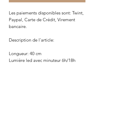
Les paiements disponibles sont: Twint,
Paypal, Carte de Crédit, Virement
bancaire.
Description de l'article:
Longueur: 40 cm
Lumière led avec minuteur 6h/18h
Bois
3 Piles AA
Détails pour la commande
Merci d'utiliser le formulaire de contact
Politique d'échange et
pour la commande dans les cas
suivants:
remboursement:
- Commande depuis un autre pays que
la Suisse ou la France