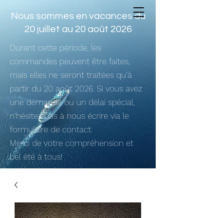
Nous sommes en vacances du
20 juillet au 20 août 2026
Durant cette période, les
commandes peuvent être faites,
mais elles ne seront traitées qu'à
partir du 20 août 2026. Si vous avez
une demande ou un délai spécial,
n'hésitez pas à nous écrire via le
formulaire de contact.
Merci de votre compréhension et
bel été à tous!