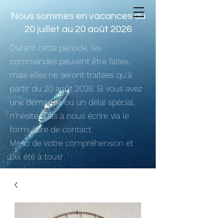
Nous sommes en vacances du
20 juillet au 20 août 2026
Durant cette période, les
commandes peuvent être faites,
mais elles ne seront traitées qu'à
partir du 20 août 2026. Si vous avez
une demande ou un délai spécial,
n'hésitez pas à nous écrire via le
formulaire de contact.
Merci de votre compréhension et
bel été à tous!