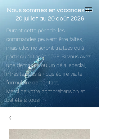
Nous sommes en vacances du
20 juillet au 20 août 2026
Durant cette période, les
commandes peuvent être faites,
mais elles ne seront traitées qu'à
partir du 20 août 2026. Si vous avez
une demande ou un délai spécial,
n'hésitez pas à nous écrire via le
formulaire de contact.
Merci de votre compréhension et
bel été à tous!