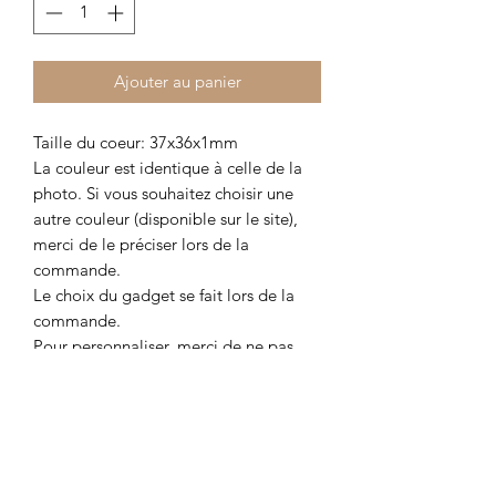
Ajouter au panier
Taille du coeur: 37x36x1mm
La couleur est identique à celle de la
photo. Si vous souhaitez choisir une
autre couleur (disponible sur le site),
merci de le préciser lors de la
commande.
Le choix du gadget se fait lors de la
commande.
Pour personnaliser, merci de ne pas
mettre un texte trop grand (voir les
exemples sur les autres portes-clés)
DÉTAILS POUR LA