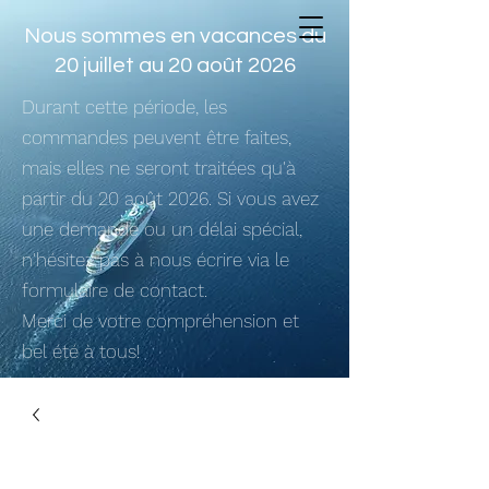
Nous sommes en vacances du
20 juillet au 20 août 2026
Durant cette période, les
commandes peuvent être faites,
mais elles ne seront traitées qu'à
partir du 20 août 2026. Si vous avez
une demande ou un délai spécial,
n'hésitez pas à nous écrire via le
formulaire de contact.
Merci de votre compréhension et
bel été à tous!