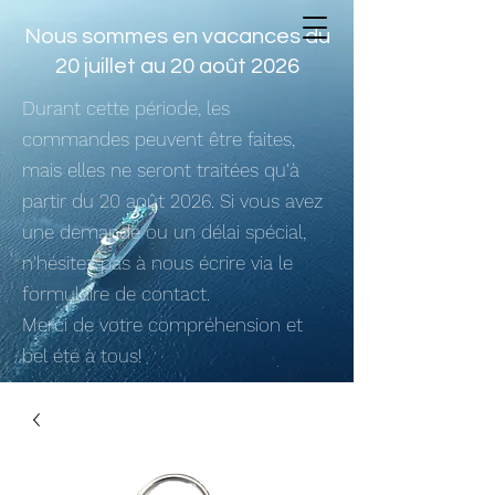
Nous sommes en vacances du
20 juillet au 20 août 2026
Durant cette période, les
commandes peuvent être faites,
mais elles ne seront traitées qu'à
partir du 20 août 2026. Si vous avez
une demande ou un délai spécial,
n'hésitez pas à nous écrire via le
formulaire de contact.
Merci de votre compréhension et
bel été à tous!