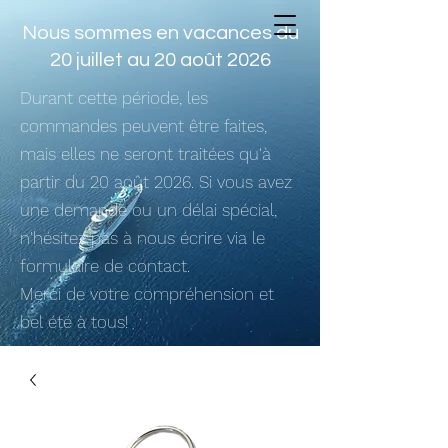
Nous sommes en vacances du
20 juillet au 20 août 2026
Durant cette période, les
commandes peuvent être faites,
mais elles ne seront traitées qu'à
partir du 20 août 2026. Si vous avez
une demande ou un délai spécial,
n'hésitez pas à nous écrire via le
formulaire de contact.
Merci de votre compréhension et
bel été à tous!