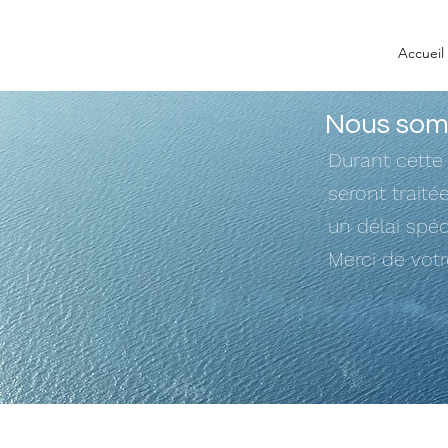
Accueil
Nous somm
Durant cette
seront trait
un délai spéc
Merci de vot