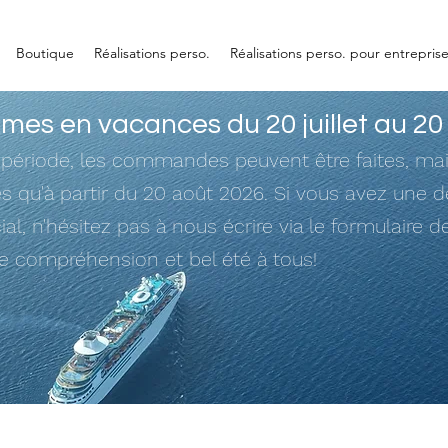
Boutique
Réalisations perso.
Réalisations perso. pour entrepris
es en vacances du 20 juillet au 20
 période, les commandes peuvent être faites, mai
ées qu'à partir du 20 août 2026. Si vous avez une
ial, n'hésitez pas à nous écrire via le formulaire d
re compréhension et bel été à tous!