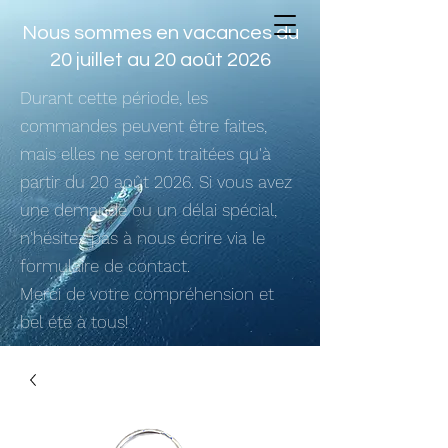
Nous sommes en vacances du
20 juillet au 20 août 2026
Durant cette période, les
commandes peuvent être faites,
mais elles ne seront traitées qu'à
partir du 20 août 2026. Si vous avez
une demande ou un délai spécial,
n'hésitez pas à nous écrire via le
formulaire de contact.
Merci de votre compréhension et
bel été à tous!