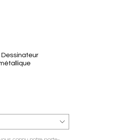
 Dessinateur
métallique
ous connu notre porte-