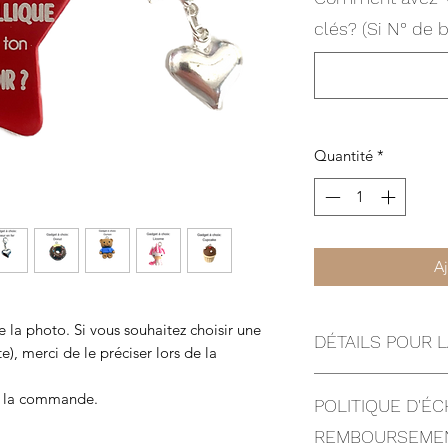
clés? (Si N° de b
Quantité
*
Aj
e la photo. Si vous souhaitez choisir une
DÉTAILS POUR
te), merci de le préciser lors de la
Merci d'utiliser le f
de la commande.
POLITIQUE D'É
commande dans les c
- Commande depuis u
REMBOURSEME