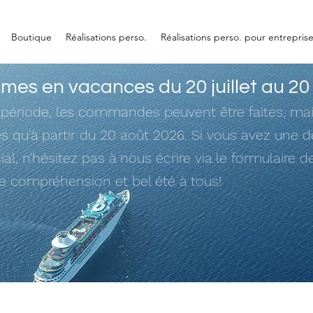
Boutique
Réalisations perso.
Réalisations perso. pour entrepris
es en vacances du 20 juillet au 20
 période, les commandes peuvent être faites, mai
ées qu'à partir du 20 août 2026. Si vous avez une
ial, n'hésitez pas à nous écrire via le formulaire d
re compréhension et bel été à tous!