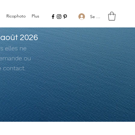
e
Ricophoto
Plus
Se connecter
 août 2026
s elles ne
 demande ou
e contact.