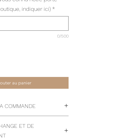
outique, indiquer ici)
*
0/500
outer au panier
 LA COMMANDE
ormulaire de contact pour la
CHANGE ET DE
as suivants:
n autre pays que la Suisse ou la
NT