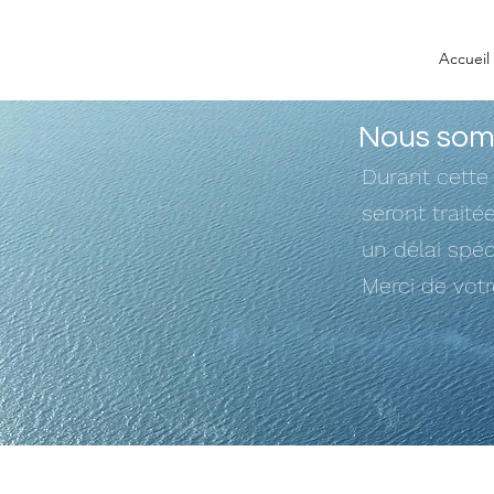
Accueil
Nous somm
Durant cette
seront trait
un délai spéc
Merci de vot