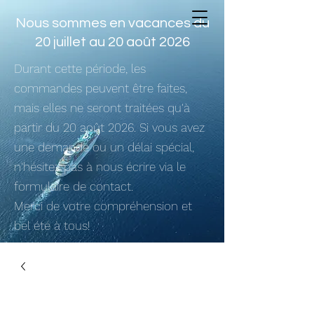
Nous sommes en vacances du
20 juillet au 20 août 2026
Durant cette période, les
commandes peuvent être faites,
mais elles ne seront traitées qu'à
partir du 20 août 2026. Si vous avez
une demande ou un délai spécial,
n'hésitez pas à nous écrire via le
formulaire de contact.
Merci de votre compréhension et
bel été à tous!