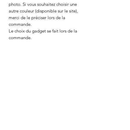
photo. Si vous souhaitez choisir une
autre couleur (disponible sur le site),
merci de le préciser lors de la
commande.
Le choix du gadget se fait lors de la
commande.
DÉTAILS POUR LA
COMMANDE
Merci d'utiliser le formulaire de contact
POLITIQUE D'ÉCHANGE ET DE
pour la commande dans les cas
suivants:
REMBOURSEMENT
- Commande depuis un autre pays que
la Suisse ou la France
Pour toute réclamation, vous avez la
Prix selon pays de destination
CONDITIONS DE LIVRAISON
possibilité de nous envoyer un
message via le formulaire de contact.
ET DÉLAIS
Nous vous répondrons dans les