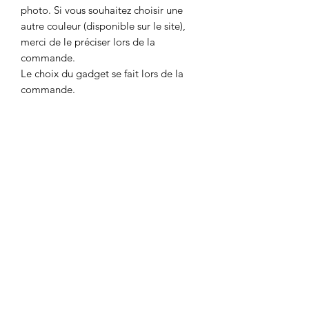
photo. Si vous souhaitez choisir une
autre couleur (disponible sur le site),
merci de le préciser lors de la
commande.
Le choix du gadget se fait lors de la
commande.
DÉTAILS POUR LA
COMMANDE
Merci d'utiliser le formulaire de contact
POLITIQUE D'ÉCHANGE ET DE
pour la commande dans les cas
suivants:
REMBOURSEMENT
- Commande depuis un autre pays que
la Suisse ou la France
Pour toute réclamation, vous avez la
Prix selon pays de destination
CONDITIONS DE LIVRAISON
possibilité de nous envoyer un
message via le formulaire de contact.
ET DÉLAIS
Nous vous répondrons dans les