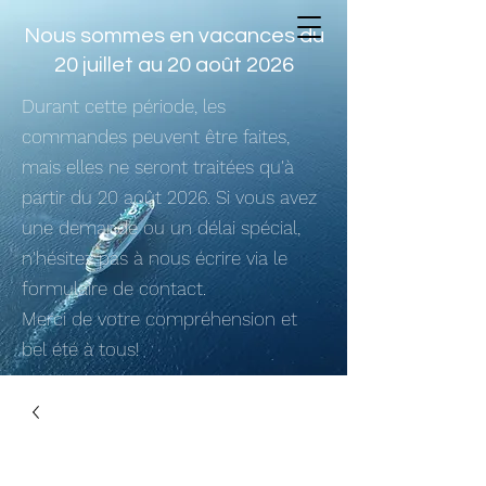
Nous sommes en vacances du
20 juillet au 20 août 2026
Durant cette période, les
commandes peuvent être faites,
mais elles ne seront traitées qu'à
partir du 20 août 2026. Si vous avez
une demande ou un délai spécial,
n'hésitez pas à nous écrire via le
formulaire de contact.
Merci de votre compréhension et
bel été à tous!