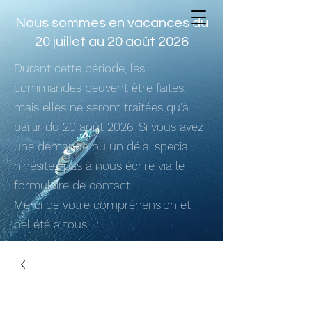
Nous sommes en vacances du
20 juillet au 20 août 2026
Durant cette période, les
commandes peuvent être faites,
mais elles ne seront traitées qu'à
partir du 20 août 2026. Si vous avez
une demande ou un délai spécial,
n'hésitez pas à nous écrire via le
formulaire de contact.
Merci de votre compréhension et
bel été à tous!