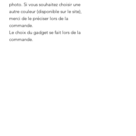
photo. Si vous souhaitez choisir une
autre couleur (disponible sur le site),
merci de le préciser lors de la
commande.
Le choix du gadget se fait lors de la
commande.
DÉTAILS POUR LA
COMMANDE
Merci d'utiliser le formulaire de contact
POLITIQUE D'ÉCHANGE ET DE
pour la commande dans les cas
suivants:
REMBOURSEMENT
- Commande depuis un autre pays que
la Suisse ou la France
Pour toute réclamation, vous avez la
Prix selon pays de destination
CONDITIONS DE LIVRAISON
possibilité de nous envoyer un
message via le formulaire de contact.
ET DÉLAIS
Nous vous répondrons dans les