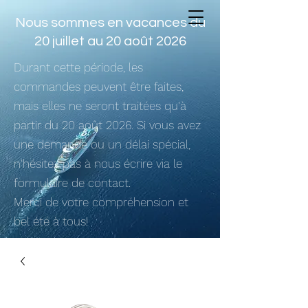
Nous sommes en vacances du
20 juillet au 20 août 2026
Durant cette période, les
commandes peuvent être faites,
mais elles ne seront traitées qu'à
partir du 20 août 2026. Si vous avez
une demande ou un délai spécial,
n'hésitez pas à nous écrire via le
formulaire de contact.
Merci de votre compréhension et
bel été à tous!