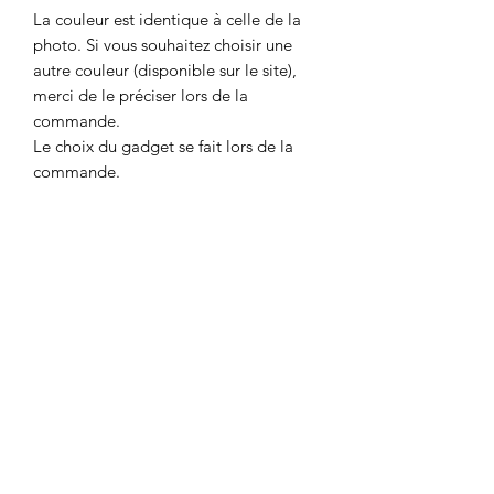
La couleur est identique à celle de la
photo. Si vous souhaitez choisir une
autre couleur (disponible sur le site),
merci de le préciser lors de la
commande.
Le choix du gadget se fait lors de la
commande.
DÉTAILS POUR LA
COMMANDE
Merci d'utiliser le formulaire de contact
POLITIQUE D'ÉCHANGE ET DE
pour la commande dans les cas
suivants:
REMBOURSEMENT
- Commande depuis un autre pays que
la Suisse ou la France
Pour toute réclamation, vous avez la
Prix selon pays de destination
CONDITIONS DE LIVRAISON
possibilité de nous envoyer un
message via le formulaire de contact.
ET DÉLAIS