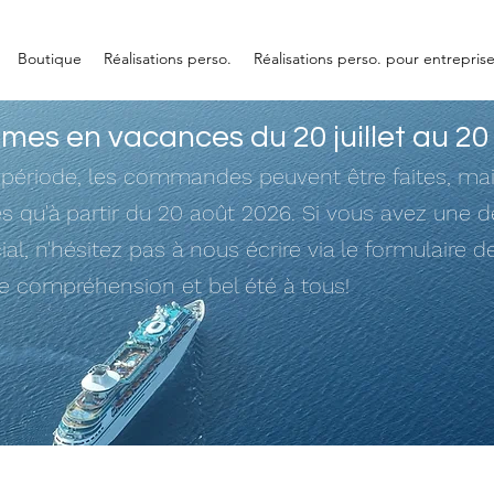
Boutique
Réalisations perso.
Réalisations perso. pour entrepris
es en vacances du 20 juillet au 20
 période, les commandes peuvent être faites, mai
ées qu'à partir du 20 août 2026. Si vous avez une
ial, n'hésitez pas à nous écrire via le formulaire d
re compréhension et bel été à tous!