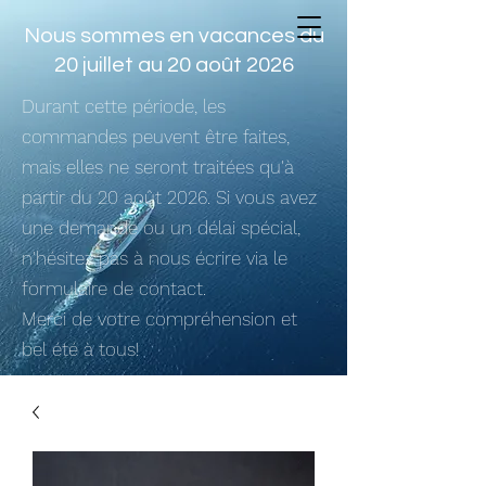
Nous sommes en vacances du
20 juillet au 20 août 2026
Durant cette période, les
commandes peuvent être faites,
mais elles ne seront traitées qu'à
partir du 20 août 2026. Si vous avez
une demande ou un délai spécial,
n'hésitez pas à nous écrire via le
formulaire de contact.
Merci de votre compréhension et
bel été à tous!