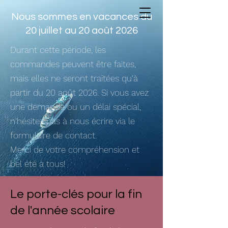
Nous sommes en vacances du
20 juillet au 20 août 2026
Durant cette période, les
commandes peuvent être faites,
mais elles ne seront traitées qu'à
partir du 20 août 2026. Si vous avez
une demande ou un délai spécial,
n'hésitez pas à nous écrire via le
formulaire de contact.
Merci de votre compréhension et
bel été à tous!
Le porte-clés pour la fin
de l'année scolaire