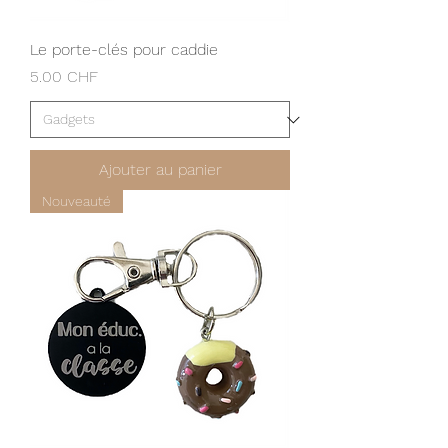
Le porte-clés pour caddie
Prix
5.00 CHF
Ajouter au panier
Nouveauté