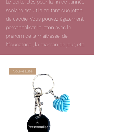
Le porte-clés pour la fin de l'année
scolaire est utile en tant que jeton
de caddie. Vous pouvez également
personnaliser le jeton avec le
prénom de la maîtresse, de
l'éducatrice , la maman de jour, etc.
Nouveauté