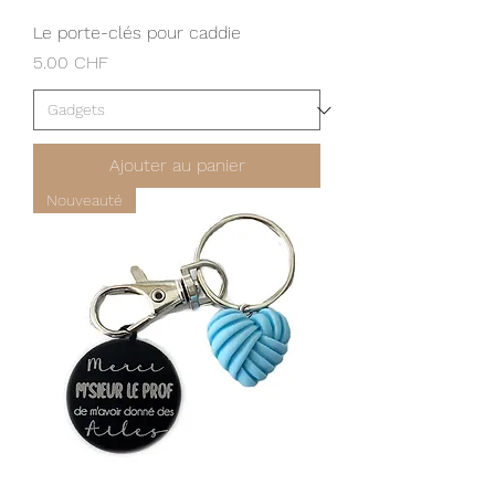
Le porte-clés pour caddie
Prix
5.00 CHF
Ajouter au panier
Nouveauté