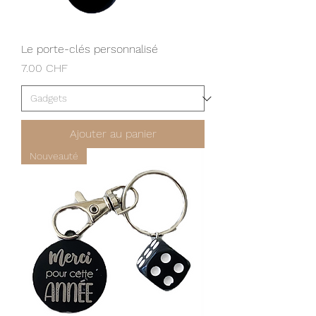
Le porte-clés personnalisé
Prix
7.00 CHF
Ajouter au panier
Nouveauté