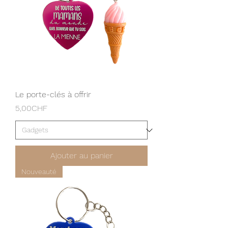
Le porte-clés à offrir
Prix
5,00CHF
Ajouter au panier
Nouveauté