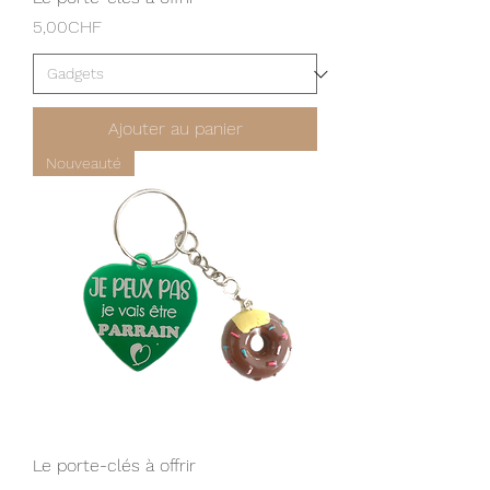
Prix
5,00CHF
Ajouter au panier
Nouveauté
Le porte-clés à offrir