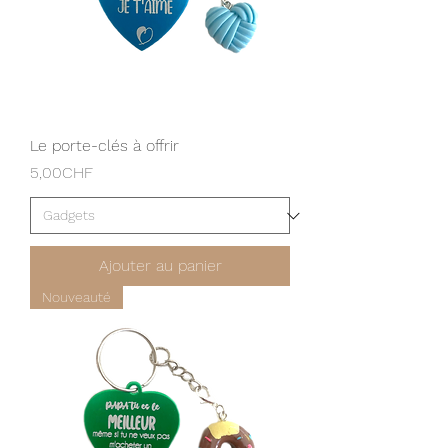
Le porte-clés à offrir
Prix
5,00CHF
Ajouter au panier
Nouveauté