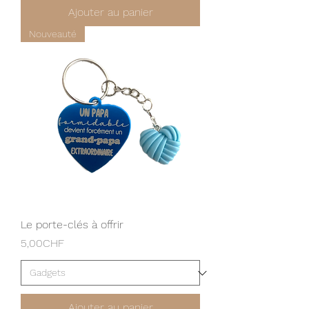
Ajouter au panier
Nouveauté
Le porte-clés à offrir
Prix
5,00CHF
Ajouter au panier