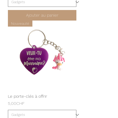
Ajouter au panier
Nouveauté
Le porte-clés à offrir
Prix
5,00CHF