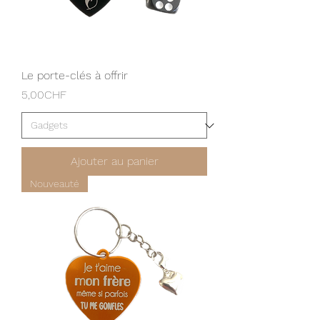
Le porte-clés à offrir
Prix
5,00CHF
Ajouter au panier
Nouveauté