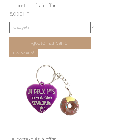
Le porte-clés à offrir
Prix
5,00CHF
Ajouter au panier
Nouveauté
Le porte-clés à offrir