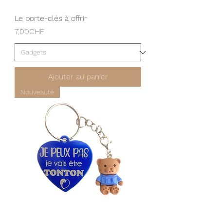
Le porte-clés à offrir
Prix
7,00CHF
Ajouter au panier
Nouveauté