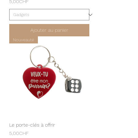
Prix
5,00CHF
Ajouter au panier
Nouveauté
Le porte-clés à offrir
Prix
5,00CHF