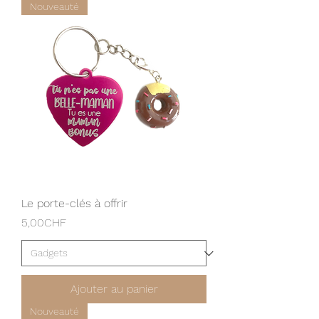
Nouveauté
Le porte-clés à offrir
Prix
5,00CHF
Ajouter au panier
Nouveauté