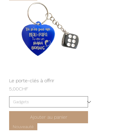
Le porte-clés à offrir
Prix
5,00CHF
Ajouter au panier
Nouveauté