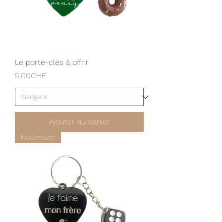
Le porte-clés à offrir
Prix
5,00CHF
Ajouter au panier
Nouveauté