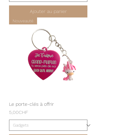
Ajouter au panier
Nouveauté
Le porte-clés à offrir
Prix
5,00CHF