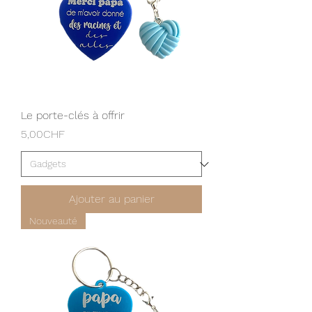
Le porte-clés à offrir
Prix
5,00CHF
Ajouter au panier
Nouveauté