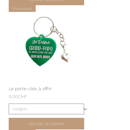
Nouveauté
Le porte-clés à offrir
Prix
5,00CHF
Ajouter au panier