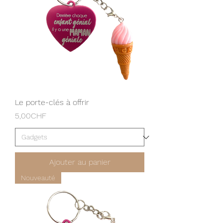
Le porte-clés à offrir
Prix
5,00CHF
Ajouter au panier
Nouveauté