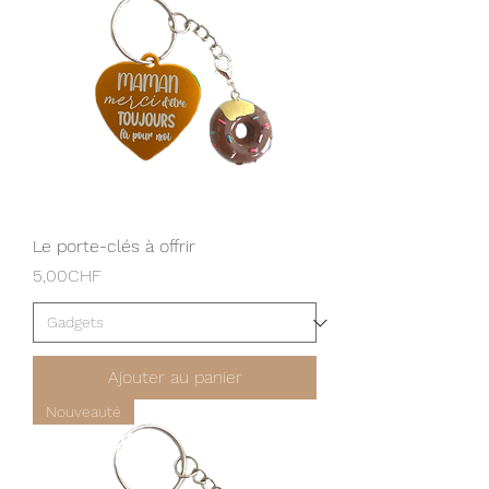
Le porte-clés à offrir
Prix
5,00CHF
Ajouter au panier
Nouveauté