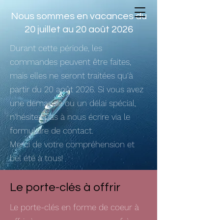
Nous sommes en vacances du
20 juillet au 20 août 2026
Durant cette période, les
commandes peuvent être faites,
mais elles ne seront traitées qu'à
partir du 20 août 2026. Si vous avez
une demande ou un délai spécial,
n'hésitez pas à nous écrire via le
formulaire de contact.
Merci de votre compréhension et
bel été à tous!
Le porte-clés à offrir
Le porte-clés en forme de coeur à