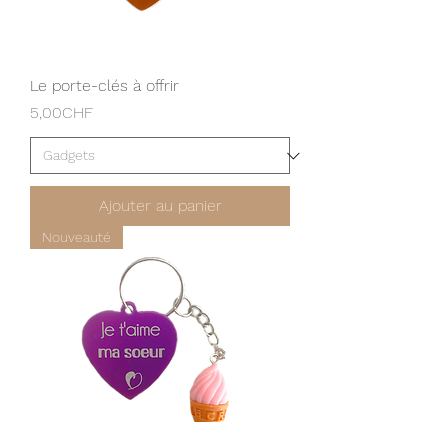
Le porte-clés à offrir
Prix
5,00CHF
Ajouter au panier
Nouveauté