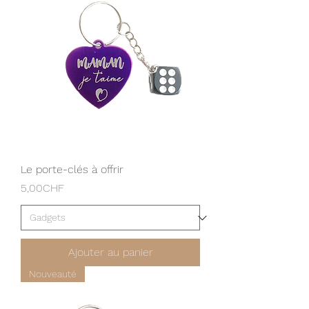
Le porte-clés à offrir
Prix
5,00CHF
Ajouter au panier
Nouveauté