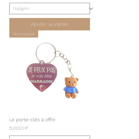
Ajouter au panier
Nouveauté
Le porte-clés à offrir
Prix
5,00CHF